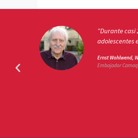
antiago de
"Durante casi
tegral de
adolescentes e
Ernst Wohlwend, W
Embajador Camaqui