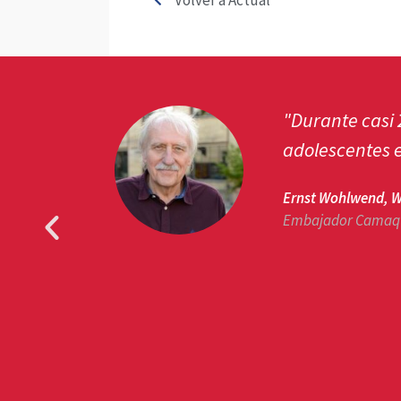
s y
"Camaquito es
importante par
Mark Kuster, 
Günter Liska, Vie
CEO Art of Life H