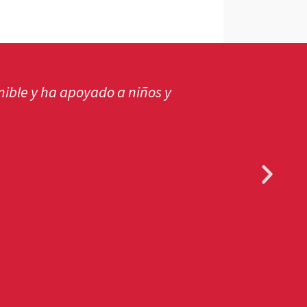
era sensata. Por lo tanto, es muy
, apoyar a nuestro amigo y fundador,
s y con su ron".