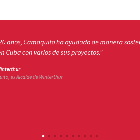
 la garantía de que las donaciones se usen de man
a mí valorar y apoyar este círculo y, por lo tanto
porque Cuba también nos mima con excelentes puro
na
andels GmbH