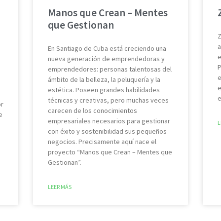
Manos que Crean – Mentes
que Gestionan
Z
a
En Santiago de Cuba está creciendo una
e
nueva generación de emprendedoras y
P
emprendedores: personas talentosas del
e
ámbito de la belleza, la peluquería y la
e
estética. Poseen grandes habilidades
e
técnicas y creativas, pero muchas veces
or
carecen de los conocimientos
e
empresariales necesarios para gestionar
L
con éxito y sostenibilidad sus pequeños
negocios. Precisamente aquí nace el
proyecto “Manos que Crean – Mentes que
Gestionan”.
LEER MÁS