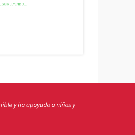
EGUIR LEYENDO...
era sensata. Por lo tanto, es muy
, apoyar a nuestro amigo y fundador,
s y con su ron".