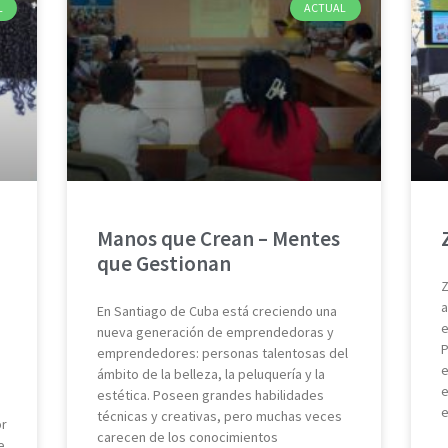
L
ACTUAL
Manos que Crean – Mentes
que Gestionan
Z
a
En Santiago de Cuba está creciendo una
e
nueva generación de emprendedoras y
P
emprendedores: personas talentosas del
e
ámbito de la belleza, la peluquería y la
e
estética. Poseen grandes habilidades
e
técnicas y creativas, pero muchas veces
or
carecen de los conocimientos
e