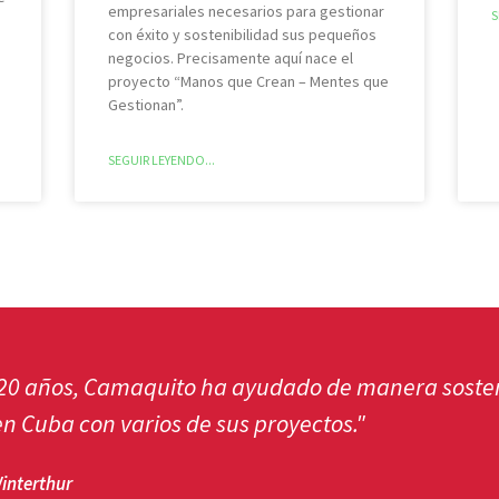
empresariales necesarios para gestionar
S
con éxito y sostenibilidad sus pequeños
negocios. Precisamente aquí nace el
proyecto “Manos que Crean – Mentes que
Gestionan”.
SEGUIR LEYENDO...
la garantía de que las donaciones se usen de man
a mí valorar y apoyar este círculo y, por lo tanto
orque Cuba también nos mima con excelentes puro