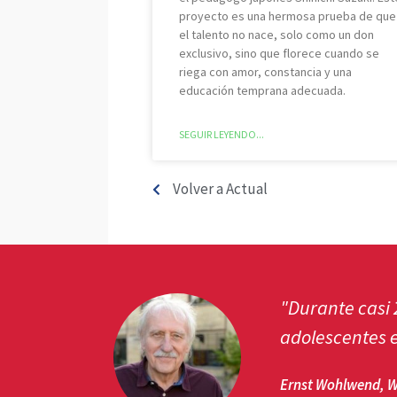
proyecto es una hermosa prueba de que
el talento no nace, solo como un don
exclusivo, sino que florece cuando se
riega con amor, constancia y una
educación temprana adecuada.
SEGUIR LEYENDO...
Volver a Actual
 y
"Camaquito es 
importante par
Mark Kuster, p