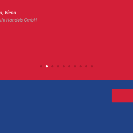
a
ndels GmbH