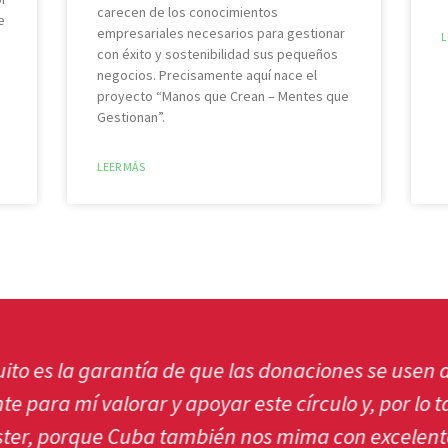
carecen de los conocimientos
e
empresariales necesarios para gestionar
L
con éxito y sostenibilidad sus pequeños
negocios. Precisamente aquí nace el
proyecto “Manos que Crean – Mentes que
Gestionan”.
LEER MÁS
la garantía de que las donaciones se usen de man
a mí valorar y apoyar este círculo y, por lo tanto
orque Cuba también nos mima con excelentes puro