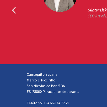
Günter Liska, Vien
CEO Art of Life Ha
Camaquito España
Marco J. Piccirillo
San Nicolas de Bari 5 3A
ES-28860 Paracuellos de Jarama
Teléfono: +34 669 74 72 29