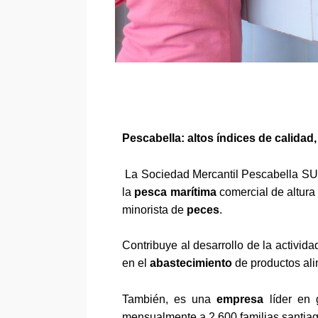
Pescabella: altos índices de calidad,
La
Sociedad Mercantil Pescabella S
la
pesca marítima
comercial de
altura
minorista de
peces
.
Contribuye al desarrollo de la activid
en el
abastecimiento
de productos alim
También, e
s una
empresa
líder en 
mensualmente a 2 600 familias santia