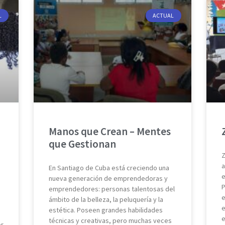
L
ACTUAL
Manos que Crean – Mentes
que Gestionan
Z
a
En Santiago de Cuba está creciendo una
e
nueva generación de emprendedoras y
P
emprendedores: personas talentosas del
e
ámbito de la belleza, la peluquería y la
e
estética. Poseen grandes habilidades
e
técnicas y creativas, pero muchas veces
or