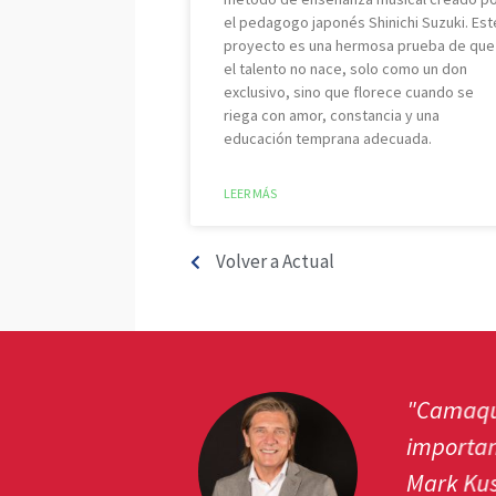
el pedagogo japonés Shinichi Suzuki. Est
proyecto es una hermosa prueba de que
el talento no nace, solo como un don
exclusivo, sino que florece cuando se
riega con amor, constancia y una
educación temprana adecuada.
LEER MÁS
Volver a Actual
 y
"Camaquito es 
importante par
Mark Kuster, p