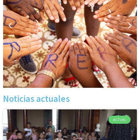
Escuela Especial para
Niños y Adolescentes
con Trastornos
Espectro de Autismo
Para ofrecer un mejor entorno de
aprendizaje a los niños con trastornos del
espectro autista, apoyamos la renovación
de una escuela especial.
Noticias actuales
Al proyecto
ACTUAL