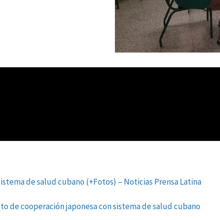
istema de salud cubano (+Fotos) – Noticias Prensa Latina
to de cooperación japonesa con sistema de salud cubano