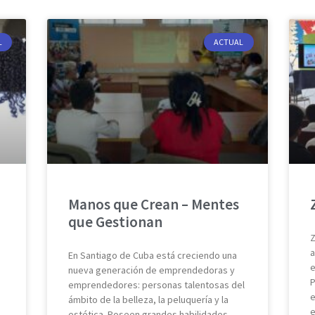
L
ACTUAL
Manos que Crean – Mentes
que Gestionan
Z
a
En Santiago de Cuba está creciendo una
e
nueva generación de emprendedoras y
P
emprendedores: personas talentosas del
e
ámbito de la belleza, la peluquería y la
e
estética. Poseen grandes habilidades