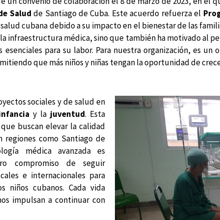
 de un convenio de colaboración el 8 de marzo de 2023, en el 
 de Salud
de Santiago de Cuba. Este acuerdo refuerza el
Prog
de salud cubana debido a su impacto en el bienestar de las fa
la infraestructura médica, sino que también ha motivado al pe
s esenciales para su labor. Para nuestra organización, es un 
mitiendo que más niños y niñas tengan la oportunidad de crece
oyectos sociales y de salud en
infancia
y la
juventud
. Esta
 que buscan elevar la calidad
en regiones como Santiago de
logía médica avanzada es
tro compromiso de seguir
ocales e internacionales para
s niños cubanos. Cada vida
nos impulsan a continuar con