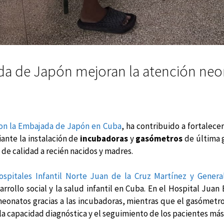
a de Japón mejoran la atención neon
on la Embajada de Japón en Cuba
, ha contribuido a fortalecer
nte la instalación de
incubadoras
y
gasómetros
de última g
 de calidad a recién nacidos y madres.
ospitales Infantil Norte Juan de la Cruz Martínez y Gener
rollo social y la salud infantil en Cuba. En el Hospital Juan
 neonatos gracias a las incubadoras, mientras que el gasómet
a capacidad diagnóstica y el seguimiento de los pacientes má