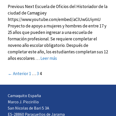
Previous Next Escuela de Oficios del Historiador de la
ciudad de Camagüey
https://www.youtube.com/embed/aClUwGUiymU
Proyecto de apoyo a mujeres y hombres de entre 17 y
25 años que pueden ingresar a una escuela de
formación profesional. Se requiere completar el
noveno año escolar obligatorio. Después de
completar este año, los estudiantes completan sus 12
años escolares …
Leer más
← Anterior
1
…
3
4
Camaquito España
Marco J. Piccirillo
San Nicolas de Bari 5 3A
ES-28860 Paracuellos de Jarama